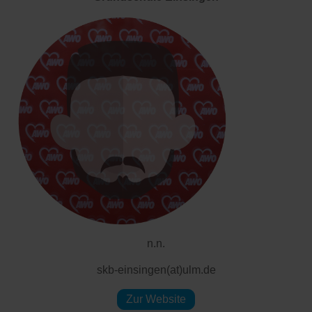
n.n.
skb-einsingen(at)ulm.de
Zur Website