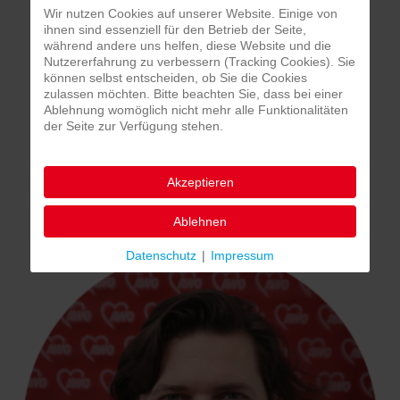
Wir nutzen Cookies auf unserer Website. Einige von
ihnen sind essenziell für den Betrieb der Seite,
während andere uns helfen, diese Website und die
Nutzererfahrung zu verbessern (Tracking Cookies). Sie
können selbst entscheiden, ob Sie die Cookies
zulassen möchten. Bitte beachten Sie, dass bei einer
Leonie Pfersich
Ablehnung womöglich nicht mehr alle Funktionalitäten
der Seite zur Verfügung stehen.
l.pfersich(at)ulm.de
Zur Website
Akzeptieren
Ablehnen
Grundschule Grimmelfingen
Datenschutz
|
Impressum