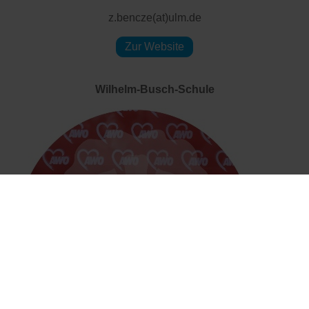
z.bencze(at)ulm.de
Zur Website
Wilhelm-Busch-Schule