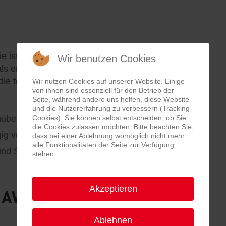
 ist Schulsozialarbeit an den jeweiligen
Wir benutzen Cookies
als entsprechendes Qualitätsmerkmal.
 die folgenden Prinzipien:
Wir nutzen Cookies auf unserer Website. Einige
von ihnen sind essenziell für den Betrieb der
Seite, während andere uns helfen, diese Website
und die Nutzererfahrung zu verbessern (Tracking
nüber Lehrkräften)
Cookies). Sie können selbst entscheiden, ob Sie
die Cookies zulassen möchten. Bitte beachten Sie,
ngig vom System Schule
dass bei einer Ablehnung womöglich nicht mehr
alle Funktionalitäten der Seite zur Verfügung
und Schule
stehen.
Akzeptieren
e AWO Ulm für die
Ablehnen