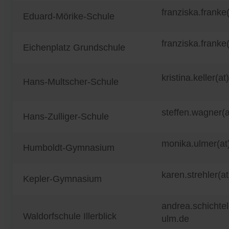
franziska.franke
Eduard-Mörike-Schule
franziska.franke
Eichenplatz Grundschule
kristina.keller(a
Hans-Multscher-Schule
steffen.wagner(
Hans-Zulliger-Schule
monika.ulmer(at
Humboldt-Gymnasium
karen.strehler(a
Kepler-Gymnasium
andrea.schichte
Waldorfschule Illerblick
ulm.de