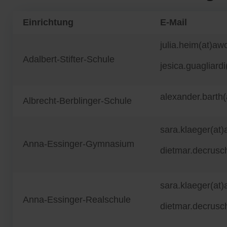
Einrichtung
E-Mail
julia.heim(at)aw
Adalbert-Stifter-Schule
jesica.guagliard
alexander.barth
Albrecht-Berblinger-Schule
sara.klaeger(at
Anna-Essinger-Gymnasium
dietmar.decrusc
sara.klaeger(at
Anna-Essinger-Realschule
dietmar.decrusc