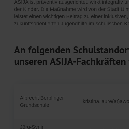
ASIJA ist präventiv ausgerichtet, wirkt integrativ
der Kinder. Die Maßnahme wird von der Stadt Ulm,
leistet einen wichtigen Beitrag zu einer inklusive
zukunftsorientierten Jugendhilfe im schulischen K
An folgenden Schulstandort
unseren ASIJA-Fachkräften 
Albrecht Berblinger
kristina.laure(at)aw
Grundschule
Jörg-Syrlin