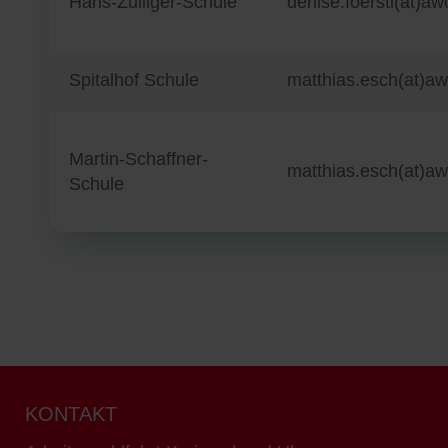
Hans-Zulliger-Schule
denise.foerstl(at)a
Spitalhof Schule
matthias.esch(at)a
Martin-Schaffner-
matthias.esch(at)a
Schule
KONTAKT