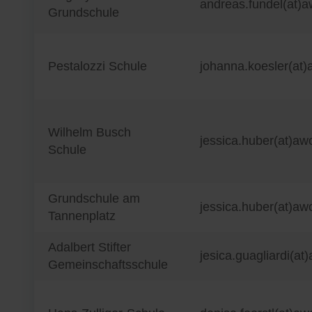
andreas.fundel(at)
Grundschule
Pestalozzi Schule
johanna.koesler(at
Wilhelm Busch
jessica.huber(at)aw
Schule
Grundschule am
jessica.huber(at)aw
Tannenplatz
Adalbert Stifter
jesica.guagliardi(at
Gemeinschaftsschule