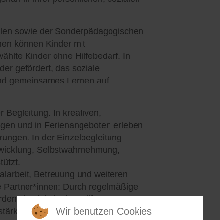
hulen sowie der Sonderpädagogischen
men können Kinder mit
hlte Kinder ohne Hilfebedarf. In
er gefördert, das soziale
und gemeinsames Lernen auf
 Begleitung. In kreativen,
lügen und in Ferienangeboten erleben
rungen. In der Einzelbegleitung
ntwicklung, Selbstwahrnehmung,
ützt.
alarbeit, Betreuung und weiteren
e Partner*innen: Durch regelmäßige
en sie aktiv in den Hilfeprozess
Wir benutzen Cookies
tärkt.