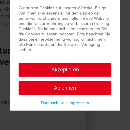
 und setzt auf Ressourcen und Stärken
Wir nutzen Cookies auf unserer Website. Einige
 Abteilung Soziales, finanziert und
von ihnen sind essenziell für den Betrieb der
n, bedarfsgerechten und
Seite, während andere uns helfen, diese Website
ontext.
und die Nutzererfahrung zu verbessern (Tracking
Cookies). Sie können selbst entscheiden, ob Sie
die Cookies zulassen möchten. Bitte beachten Sie,
dass bei einer Ablehnung womöglich nicht mehr
alle Funktionalitäten der Seite zur Verfügung
en sind wir mit
stehen.
vertreten:
Akzeptieren
Ablehnen
o-ulm.de
zur Website
Datenschutz
|
Impressum